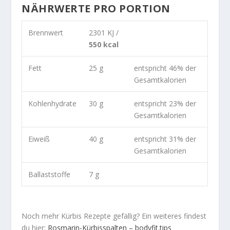
NÄHRWERTE PRO PORTION
Brennwert
2301 KJ /
550 kcal
Fett
25 g
entspricht 46% der
Gesamtkalorien
Kohlenhydrate
30 g
entspricht 23% der
Gesamtkalorien
Eiweiß
40 g
entspricht 31% der
Gesamtkalorien
Ballaststoffe
7 g
Noch mehr Kürbis Rezepte gefällig? Ein weiteres findest
du hier:
Rosmarin-Kürbisspalten – bodyfit.tips